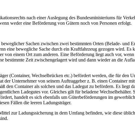
fikationsrechts nach einer Auslegung des Bundesministeriums für Verke
or, wenn weder eine Beförderung von Gütern noch von Personen erfolgt.
g beweglicher Sachen zwischen zwei bestimmten Orten (Belade- und En
wenn eine bewegliche Sache durch ein Kraftfahrzeug gezogen wird. Es 
er von einem Ort zum anderen. Eine Beförderung liegt auch vor, wenn
ine bestimmte Zeit zwischengelagert wird und dann wieder an die Aufla
äger (Container, Wechselbrücken etc.) befördert werden, die für den 
Hat der Unternehmer von seinem Auftraggeber z. B. einen Container mit
mäß den Container als solchen und das Ladegut zu befördern. Es liegt d
gentlichen Ladegutes vor. Gleiches gilt für beladene Wechselbehälter. 
ördert, handelt es sich ebenfalls um Güterbeförderungen im gewerblic
iesen Fällen die leeren Ladungsträger.
 Mittel zur Ladungssicherung in dem Umfang befinden, wie diese üblic
sind.