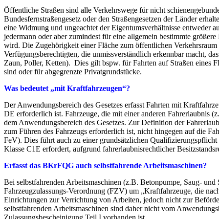
Öffentliche Straßen sind alle Verkehrswege für nicht schienengebun
Bundesfernstraßengesetz oder den Straßengesetzen der Länder erhalt
eine Widmung und ungeachtet der Eigentumsverhältnisse entweder aus
jedermann oder aber zumindest für eine allgemein bestimmte größere 
wird. Die Zugehörigkeit einer Fläche zum öffentlichen Verkehrsraum e
Verfügungsberechtigten, die unmissverständlich erkennbar macht, das
Zaun, Poller, Ketten). Dies gilt bspw. für Fahrten auf Straßen eines 
sind oder für abgegrenzte Privatgrundstücke.
Was bedeutet „mit Kraftfahrzeugen“?
Der Anwendungsbereich des Gesetzes erfasst Fahrten mit Kraftfahrze
DE erforderlich ist. Fahrzeuge, die mit einer anderen Fahrerlaubnis 
dem Anwendungsbereich des Gesetzes. Zur Definition der Fahrerlaubnis
zum Führen des Fahrzeugs erforderlich ist, nicht hingegen auf die Fahr
FeV). Dies führt auch zu einer grundsätzlichen Qualifizierungspflicht
Klasse C1E erfordert, aufgrund fahrerlaubnisrechtlicher Besitzstands
Erfasst das BKrFQG auch selbstfahrende Arbeitsmaschinen?
Bei selbstfahrenden Arbeitsmaschinen (z.B. Betonpumpe, Saug- und S
Fahrzeugzulassungs-Verordnung (FZV) um „Kraftfahrzeuge, die nach 
Einrichtungen zur Verrichtung von Arbeiten, jedoch nicht zur Beförd
selbstfahrenden Arbeitsmaschinen sind daher nicht vom Anwendungsb
Zulassungsbescheinigung Teil I vorhanden ist.