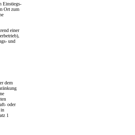
 Einstiegs-
em Ort zum
ne
rend einer
rbetrieb),
ngs- und
der dem
chränkung
ine
ten
ft- oder
 in
atz 1