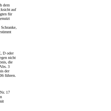
ch dem
ksicht auf
gten für
enutzt
h Schranke,
bestimmt
E, D oder
egen nicht
nis, die
 Abs. 3
is der
06 führen.
 Nr. 17
en
mit