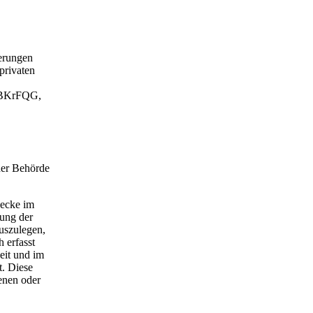
erungen
privaten
5 BKrFQG,
ner Behörde
wecke im
dung der
uszulegen,
 erfasst
eit und im
t. Diese
enen oder