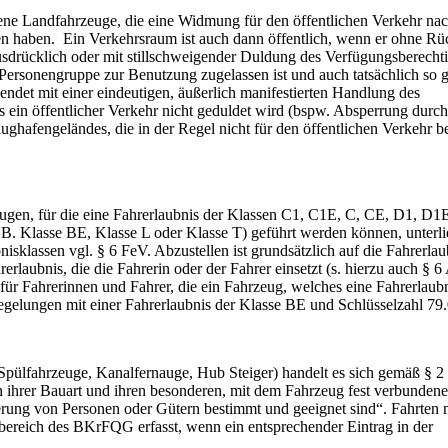
dene Landfahrzeuge, die eine Widmung für den öffentlichen Verkehr na
en haben. Ein Verkehrsraum ist auch dann öffentlich, wenn er ohne Rüc
drücklich oder mit stillschweigender Duldung des Verfügungsberechti
Personengruppe zur Benutzung zugelassen ist und auch tatsächlich so g
ndet mit einer eindeutigen, äußerlich manifestierten Handlung des
s ein öffentlicher Verkehr nicht geduldet wird (bspw. Absperrung durc
Flughafengeländes, die in der Regel nicht für den öffentlichen Verkehr 
ugen, für die eine Fahrerlaubnis der Klassen C1, C1E, C, CE, D1, D1
(z.B. Klasse BE, Klasse L oder Klasse T) geführt werden können, unterli
klassen vgl. § 6 FeV. Abzustellen ist grundsätzlich auf die Fahrerlaub
erlaubnis, die die Fahrerin oder der Fahrer einsetzt (s. hierzu auch § 6
 für Fahrerinnen und Fahrer, die ein Fahrzeug, welches eine Fahrerlaubn
regelungen mit einer Fahrerlaubnis der Klasse BE und Schlüsselzahl 79.
pülfahrzeuge, Kanalfernauge, Hub Steiger) handelt es sich gemäß § 2
ihrer Bauart und ihren besonderen, mit dem Fahrzeug fest verbunden
erung von Personen oder Gütern bestimmt und geeignet sind“. Fahrten 
ereich des BKrFQG erfasst, wenn ein entsprechender Eintrag in der