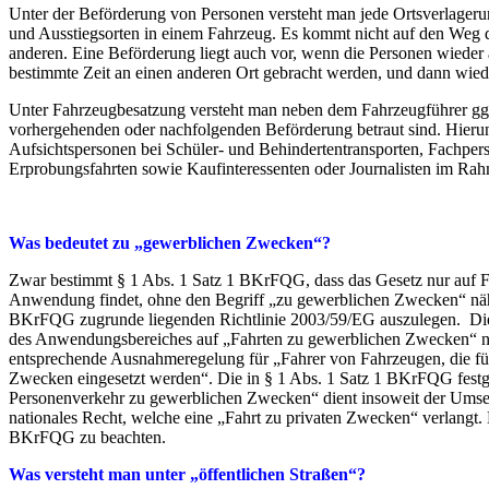
Unter der Beförderung von Personen versteht man jede Ortsverlageru
und Ausstiegsorten in einem Fahrzeug. Es kommt nicht auf den Weg 
anderen. Eine Beförderung liegt auch vor, wenn die Personen wieder a
bestimmte Zeit an einen anderen Ort gebracht werden, und dann wied
Unter Fahrzeugbesatzung versteht man neben dem Fahrzeugführer gg
vorhergehenden oder nachfolgenden Beförderung betraut sind. Hierunt
Aufsichtspersonen bei Schüler- und Behindertentransporten, Fachpe
Erprobungsfahrten sowie Kaufinteressenten oder Journalisten im Rah
Was bedeutet zu „gewerblichen Zwecken“?
Zwar bestimmt § 1 Abs. 1 Satz 1 BKrFQG, dass das Gesetz nur auf 
Anwendung findet, ohne den Begriff „zu gewerblichen Zwecken“ nähe
BKrFQG zugrunde liegenden Richtlinie 2003/59/EG auszulegen. Die F
des Anwendungsbereiches auf „Fahrten zu gewerblichen Zwecken“ nicht
entsprechende Ausnahmeregelung für „Fahrer von Fahrzeugen, die fü
Zwecken eingesetzt werden“. Die in § 1 Abs. 1 Satz 1 BKrFQG festg
Personenverkehr zu gewerblichen Zwecken“ dient insoweit der Umset
nationales Recht, welche eine „Fahrt zu privaten Zwecken“ verlangt. 
BKrFQG zu beachten.
Was versteht man unter „öffentlichen Straßen“?