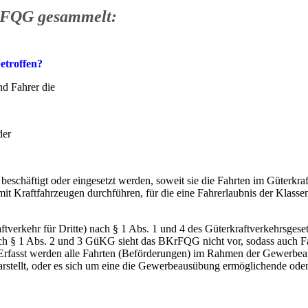
FQG gesammelt:
etroffen?
nd Fahrer die
der
schäftigt oder eingesetzt werden, soweit sie die Fahrten im Güterkraf
it Kraftfahrzeugen durchführen, für die eine Fahrerlaubnis der Klass
verkehr für Dritte) nach § 1 Abs. 1 und 4 des Güterkraftverkehrsgese
h § 1 Abs. 2 und 3 GüKG sieht das BKrFQG nicht vor, sodass auch F
Erfasst werden alle Fahrten (Beförderungen) im Rahmen der Gewerbe
stellt, oder es sich um eine die Gewerbeausübung ermöglichende ode