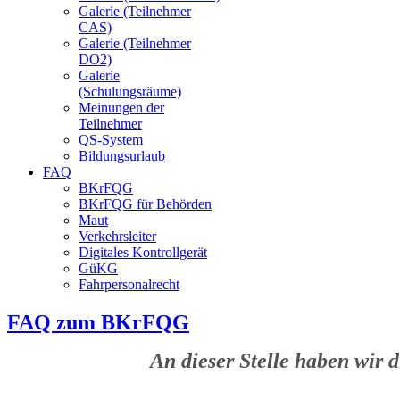
Galerie (Teilnehmer
CAS)
Galerie (Teilnehmer
DO2)
Galerie
(Schulungsräume)
Meinungen der
Teilnehmer
QS-System
Bildungsurlaub
FAQ
BKrFQG
BKrFQG für Behörden
Maut
Verkehrsleiter
Digitales Kontrollgerät
GüKG
Fahrpersonalrecht
FAQ zum BKrFQG
An dieser Stelle haben wir 