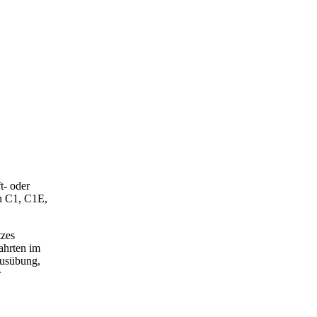
t- oder
en C1, C1E,
tzes
ahrten im
ausübung,
r