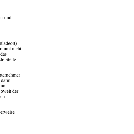
hr und
tladeort)
kommt nicht
 das
de Stelle
Unternehmer
 darin
ann
Soweit der
hen
herweise