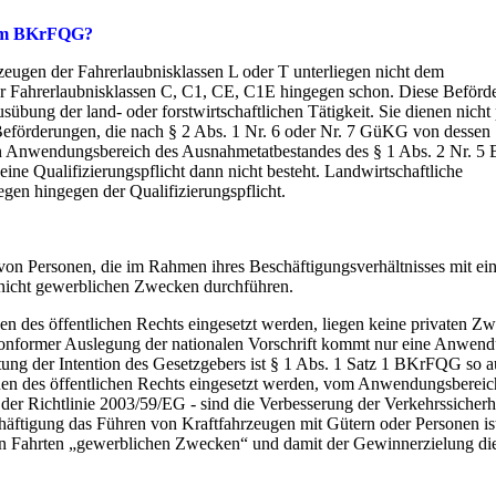
 dem BKrFQG?
zeugen der Fahrerlaubnisklassen L oder T unterliegen nicht dem
 Fahrerlaubnisklassen C, C1, CE, C1E hingegen schon. Diese Beförd
bung der land- oder forstwirtschaftlichen Tätigkeit. Sie dienen nicht 
eförderungen, die nach § 2 Abs. 1 Nr. 6 oder Nr. 7 GüKG von dessen
en Anwendungsbereich des Ausnahmetatbestandes des § 1 Abs. 2 Nr. 
 eine Qualifizierungspflicht dann nicht besteht. Landwirtschaftliche
egen hingegen der Qualifizierungspflicht.
on Personen, die im Rahmen ihres Beschäftigungsverhältnisses mit ei
 nicht gewerblichen Zwecken durchführen.
en des öffentlichen Rechts eingesetzt werden, liegen keine privaten Z
enkonformer Auslegung der nationalen Vorschrift kommt nur eine Anwen
ung der Intention des Gesetzgebers ist § 1 Abs. 1 Satz 1 BKrFQG so a
nen des öffentlichen Rechts eingesetzt werden, vom Anwendungsbereich
der Richtlinie 2003/59/EG - sind die Verbesserung der Verkehrssicherh
häftigung das Führen von Kraftfahrzeugen mit Gütern oder Personen is
rten Fahrten „gewerblichen Zwecken“ und damit der Gewinnerzielung di