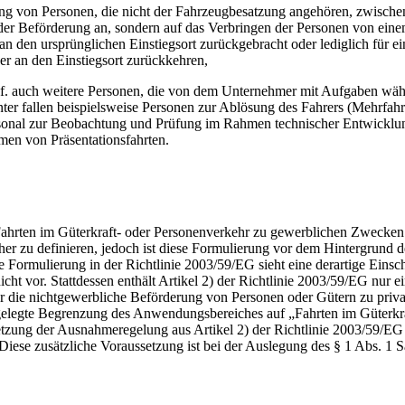
ng von Personen, die nicht der Fahrzeugbesatzung angehören, zwischen
der Beförderung an, sondern auf das Verbringen der Personen von ein
n den ursprünglichen Einstiegsort zurückgebracht oder lediglich für ei
er an den Einstiegsort zurückkehren,
f. auch weitere Personen, die von dem Unternehmer mit Aufgaben wäh
er fallen beispielsweise Personen zur Ablösung des Fahrers (Mehrfahre
rsonal zur Beobachtung und Prüfung im Rahmen technischer Entwicklu
men von Präsentationsfahrten.
Fahrten im Güterkraft- oder Personenverkehr zu gewerblichen Zwecken
r zu definieren, jedoch ist diese Formulierung vor dem Hintergrund 
ormulierung in der Richtlinie 2003/59/EG sieht eine derartige Eins
 vor. Stattdessen enthält Artikel 2) der Richtlinie 2003/59/EG nur e
r die nichtgewerbliche Beförderung von Personen oder Gütern zu priva
elegte Begrenzung des Anwendungsbereiches auf „Fahrten im Güterkra
zung der Ausnahmeregelung aus Artikel 2) der Richtlinie 2003/59/EG
Diese zusätzliche Voraussetzung ist bei der Auslegung des § 1 Abs. 1 S