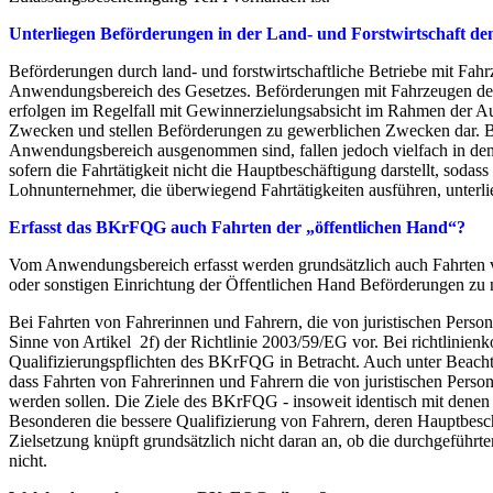
Unterliegen Beförderungen in der Land- und Forstwirtschaft
Beförderungen durch land- und forstwirtschaftliche Betriebe mit Fahr
Anwendungsbereich des Gesetzes. Beförderungen mit Fahrzeugen der
erfolgen im Regelfall mit Gewinnerzielungsabsicht im Rahmen der Ausü
Zwecken und stellen Beförderungen zu gewerblichen Zwecken dar. B
Anwendungsbereich ausgenommen sind, fallen jedoch vielfach in d
sofern die Fahrtätigkeit nicht die Hauptbeschäftigung darstellt, sodass
Lohnunternehmer, die überwiegend Fahrtätigkeiten ausführen, unterli
Erfasst das BKrFQG auch Fahrten der „öffentlichen Hand“?
Vom Anwendungsbereich erfasst werden grundsätzlich auch Fahrten v
oder sonstigen Einrichtung der Öffentlichen Hand Beförderungen zu
Bei Fahrten von Fahrerinnen und Fahrern, die von juristischen Person
Sinne von Artikel 2f) der Richtlinie 2003/59/EG vor. Bei richtlini
Qualifizierungspflichten des BKrFQG in Betracht. Auch unter Beacht
dass Fahrten von Fahrerinnen und Fahrern die von juristischen Perso
werden sollen. Die Ziele des BKrFQG - insoweit identisch mit denen 
Besonderen die bessere Qualifizierung von Fahrern, deren Hauptbesc
Zielsetzung knüpft grundsätzlich nicht daran an, ob die durchgefüh
nicht.